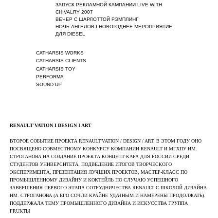
ЗАПУСК РЕКЛАМНОЙ КАМПАНИИ LIVE WITH
CHIVALRY 2007
ВЕЧЕР С ШАРЛОТТОЙ РЭМПЛИНГ
НОЧЬ АНГЕЛОВ I НОВОГОДНЕЕ МЕРОПРИЯТИЕ
ДЛЯ DIESEL
CATHARSIS WORKS
CATHARSIS CLIENTS
CATHARSIS TOY
PERFORMA
SOUND UP
RENAULT'VATION I DESIGN I ART
ВТОРОЕ СОБЫТИЕ ПРОЕКТА RENAULT'VATION / DESIGN / ART. В ЭТОМ ГОДУ ОНО
ПОСВЯЩЕНО СОВМЕСТНОМУ КОНКУРСУ КОМПАНИИ RENAULT И МГХПУ ИМ.
СТРОГАНОВА НА СОЗДАНИЕ ПРОЕКТА КОНЦЕПТ-КАРА ДЛЯ РОССИИ СРЕДИ
СТУДЕНТОВ УНИВЕРСИТЕТА. ПОДВЕДЕНИЕ ИТОГОВ ТВОРЧЕСКОГО
ЭКСПЕРИМЕНТА, ПРЕЗЕНТАЦИЯ ЛУЧШИХ ПРОЕКТОВ, МАСТЕР-КЛАСС ПО
ПРОМЫШЛЕННОМУ ДИЗАЙНУ И КОКТЕЙЛЬ ПО СЛУЧАЮ УСПЕШНОГО
ЗАВЕРШЕНИЯ ПЕРВОГО ЭТАПА СОТРУДНИЧЕСТВА RENAULT С ШКОЛОЙ ДИЗАЙНА
ИМ. СТРОГАНОВА (А ЕГО СОЧЛИ КРАЙНЕ УДАЧНЫМ И НАМЕРЕНЫ ПРОДОЛЖАТЬ).
ПОДДЕРЖАЛА ТЕМУ ПРОМЫШЛЕННОГО ДИЗАЙНА И ИСКУССТВА ГРУППА
FRUKTЫ