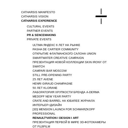
CATHARSIS MANIFESTO
CATHARSIS VISION
CATHARSIS EXPERIENCE
CULTURAL EVENTS
PARTNER EVENTS
PR & SENCEMAKING
PRIVATE EVENTS
ULTIMA ЯНДЕКС 6 ЛЕТ НА РЫНКЕ
PASHA DE CARTIER COMMUNITY
ОТКРЫТИЕ ФЛАГМАНСКОГО САЛОНА UNION
SMARTWATER CREATIVE CAMPAIGN
ПРЕЗЕНТАЦИЯ НОВОЙ КОЛЛЕКЦИИ SKIN IRONY ОТ
SWATCH
CAMPARI BAR MOSCOW
STILL PRE-OPENING PARTY
25 ЛЕТ AVENE
HENRI GIRAUD CHAMPAGNE
50 ЛЕТ KLORANE
ЛАБОРАТОРИЯ ХРУПКОСТИ БРЕНДА A-DERMA
MEDOFF NEW YEAR PARTY
CRATE AND BARREL НА ЮБИЛЕЕ ЖУРНАЛА
ИНТЕРЬЕР+ДИЗАЙН
[3D] MENSION LAUNCH FOR SCHWARZKOPF
PROFESSIONAL
RENAULT'VATION I DESIGN I ART
ПРЕЗЕНТАЦИЯ ПЕРВОЙ В МИРЕ 3D-ФОТОКАМЕРЫ
ОТ FUJIFILM