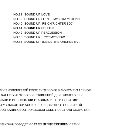
NO.38: SOUND UP LOVE
NO.39: SOUND UP FORTE: МУЗЫКА УТОПИИ
NO.40: SOUND UP: REICH/RICHTER 360°
NO.41: SOUND UP CELLO 8
NO.42: SOUND UP PERCUSSION
NO.43: SOUND UP x COSMOSCOW
NO.44: SOUND UP: INSIDE THE ORCHESTRA
ЬМИ ВИОЛОНЧЕЛЕЙ ПРОШЛИ 28 ИЮНЯ В МОНУМЕНТАЛЬНОМ
 GALLERY.АНТОЛОГИЯ СОЧИНЕНИЙ ДЛЯ ВИОЛОНЧЕЛИ,
АЛИ В ИСПОЛНЕНИИ ГЛАВНЫХ ГЕРОЕВ СОБЫТИЯ:
З МУЗЫКАНТОВ SOUND UP ORCHESTRA С СОЛИСТКОЙ
ГОЙ КАЛИНОВОЙ. ГОЛОСАМИ СОБЫТИЯ СТАЛИ СОЛИСТКИ
ИНЬКОФФ ГОРОДЕ" И СТАЛО ПРОДОЛЖЕНИЕМ СЕРИИ